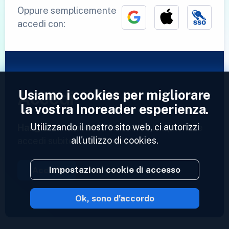
Oppure semplicemente
accedi con:
Usiamo i cookies per migliorare
Accedi
la vostra Inoreader esperienza.
Utilizzando il nostro sito web, ci autorizzi
Hai già un account?
Inserisci il tuo profilo e
all'utilizzo di cookies.
accedi subito ai tuoi feed.
Impostazioni cookie di accesso
Accedi
Ok, sono d'accordo
2023 © Inoreader