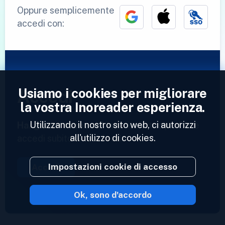
Oppure semplicemente
accedi con:
Usiamo i cookies per migliorare
Accedi
la vostra Inoreader esperienza.
Utilizzando il nostro sito web, ci autorizzi
Hai già un account?
Inserisci il tuo profilo e
all'utilizzo di cookies.
accedi subito ai tuoi feed.
Impostazioni cookie di accesso
Accedi
Ok, sono d'accordo
2023 © Inoreader