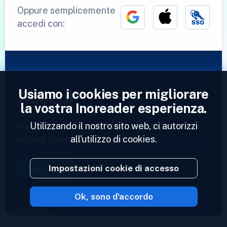
Oppure semplicemente
accedi con:
Usiamo i cookies per migliorare
Accedi
la vostra Inoreader esperienza.
Utilizzando il nostro sito web, ci autorizzi
Hai già un account?
Inserisci il tuo profilo e
all'utilizzo di cookies.
accedi subito ai tuoi feed.
Impostazioni cookie di accesso
Accedi
Ok, sono d'accordo
2023 © Inoreader