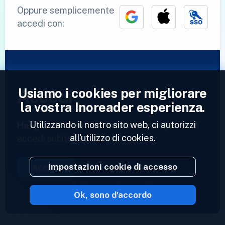
Oppure semplicemente
accedi con:
Usiamo i cookies per migliorare
Accedi
la vostra Inoreader esperienza.
Utilizzando il nostro sito web, ci autorizzi
Hai già un account?
Inserisci il tuo profilo e
all'utilizzo di cookies.
accedi subito ai tuoi feed.
Impostazioni cookie di accesso
Accedi
Ok, sono d'accordo
2023 © Inoreader