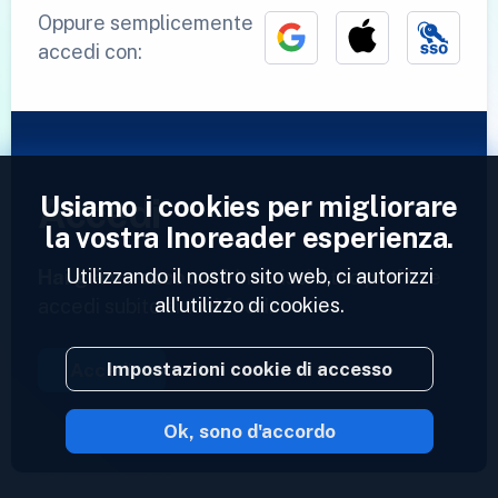
Oppure semplicemente
accedi con:
Usiamo i cookies per migliorare
Accedi
la vostra Inoreader esperienza.
Utilizzando il nostro sito web, ci autorizzi
Hai già un account?
Inserisci il tuo profilo e
all'utilizzo di cookies.
accedi subito ai tuoi feed.
Impostazioni cookie di accesso
Accedi
Ok, sono d'accordo
2023 © Inoreader