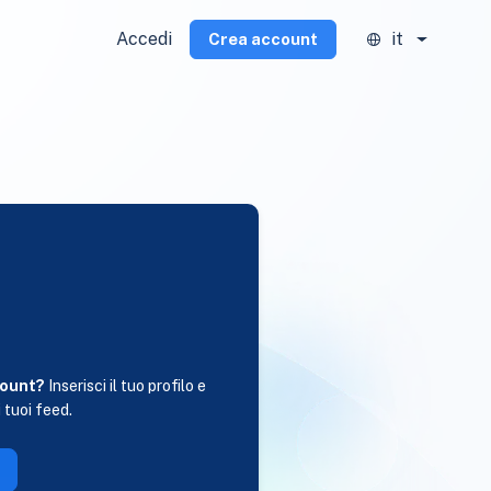
Accedi
it
Crea account
i
count?
Inserisci il tuo profilo e
 tuoi feed.