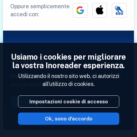
Oppure semplicemente
accedi con:
Usiamo i cookies per migliorare
Accedi
la vostra Inoreader esperienza.
Utilizzando il nostro sito web, ci autorizzi
Hai già un account?
Inserisci il tuo profilo e
all'utilizzo di cookies.
accedi subito ai tuoi feed.
Impostazioni cookie di accesso
Accedi
Ok, sono d'accordo
2023 © Inoreader