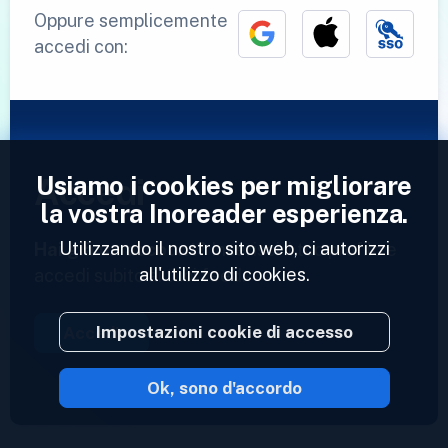
Oppure semplicemente
accedi con:
Usiamo i cookies per migliorare
Accedi
la vostra Inoreader esperienza.
Utilizzando il nostro sito web, ci autorizzi
Hai già un account?
Inserisci il tuo profilo e
all'utilizzo di cookies.
accedi subito ai tuoi feed.
Impostazioni cookie di accesso
Accedi
Ok, sono d'accordo
2023 © Inoreader