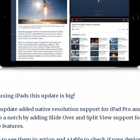
 using iPads this update is big!
update added native resolution support for iPad Pro a
p a notch by adding Slide Over and Split View support fo
 features.
 to see them in action and a table to check if your device