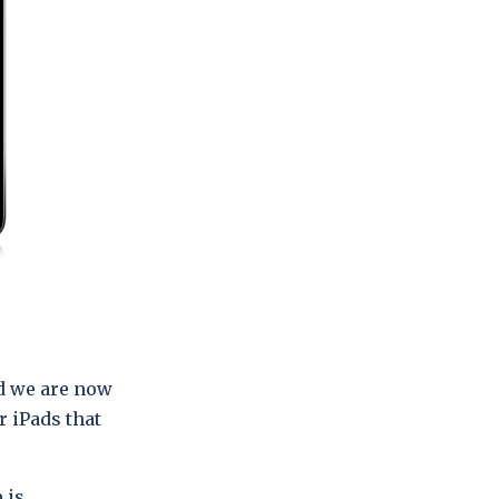
nd we are now
r iPads that
 is