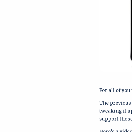
For all of you
The previous 
tweaking it u
support those
Here’s a video