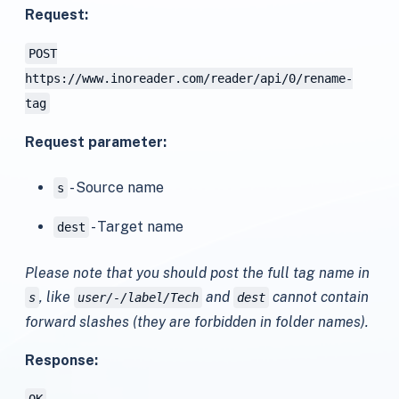
Request:
POST
https://www.inoreader.com/reader/api/0/rename-
tag
Request parameter:
- Source name
s
- Target name
dest
Please note that you should post the full tag name in
, like
and
cannot contain
s
user/-/label/Tech
dest
forward slashes (they are forbidden in folder names).
Response: