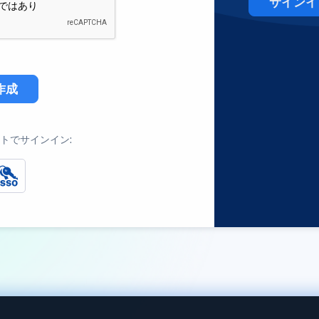
サインイ
作成
トでサインイン: