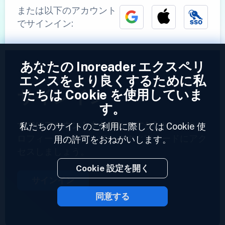
または以下のアカウント
でサインイン:
あなたの Inoreader エクスペリ
エンスをより良くするために私
サインイン
たちは Cookie を使用していま
す。
すでにアカウントをお持ちですか?
あなたのプ
私たちのサイトのご利用に際しては Cookie 使
ロフィールを入力していますぐフィードにアク
用の許可をおねがいします。
セスしましょう。
Cookie 設定を開く
サインイン
同意する
2023 © Inoreader