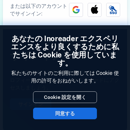
または以下のアカウント
でサインイン:
あなたの Inoreader エクスペリ
エンスをより良くするために私
サインイン
たちは Cookie を使用していま
す。
すでにアカウントをお持ちですか?
あなたのプ
私たちのサイトのご利用に際しては Cookie 使
ロフィールを入力していますぐフィードにアク
用の許可をおねがいします。
セスしましょう。
Cookie 設定を開く
サインイン
同意する
2023 © Inoreader