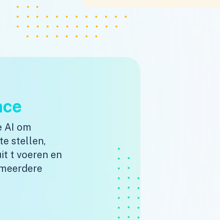
nce
e AI om
te stellen,
t t voeren en
 meerdere