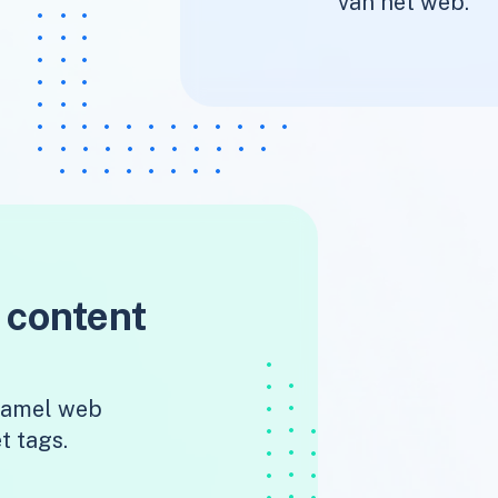
van het web.
 content
rzamel web
t tags.