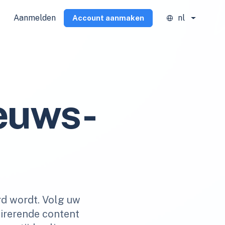
Aanmelden
nl
Account aanmaken
euws-
rd wordt. Volg uw
pirerende content