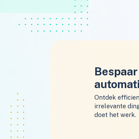
Bespaar 
automat
Ontdek efficie
irrelevante din
doet het werk.