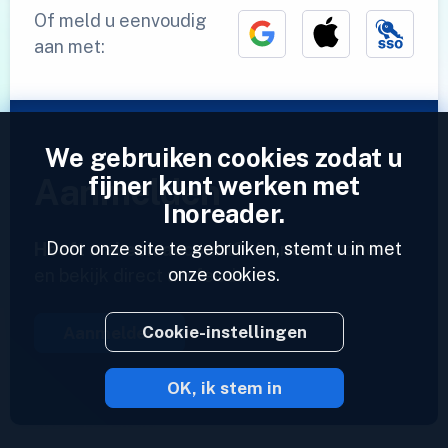
Of meld u eenvoudig
aan met:
We gebruiken cookies zodat u
fijner kunt werken met
Aanmelden
Inoreader.
Door onze site te gebruiken, stemt u in met
Heeft u al een account?
Voer een profiel in
onze cookies.
en bekijk direct uw feeds.
Cookie-instellingen
Aanmelden
OK, ik stem in
2023 © Inoreader