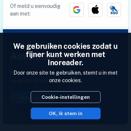
Of meld u eenvoudig
aan met:
We gebruiken cookies zodat u
fijner kunt werken met
Aanmelden
Inoreader.
Door onze site te gebruiken, stemt u in met
Heeft u al een account?
Voer een profiel in
onze cookies.
en bekijk direct uw feeds.
Cookie-instellingen
Aanmelden
OK, ik stem in
2023 © Inoreader