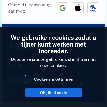
Of meld u eenvoudig
aan met:
We gebruiken cookies zodat u
fijner kunt werken met
Aanmelden
Inoreader.
Door onze site te gebruiken, stemt u in met
Heeft u al een account?
Voer een profiel in
onze cookies.
en bekijk direct uw feeds.
Cookie-instellingen
Aanmelden
OK, ik stem in
2023 © Inoreader