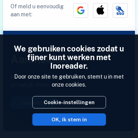
Of meld u eenvoudig
aan met:
We gebruiken cookies zodat u
fijner kunt werken met
Aanmelden
Inoreader.
Door onze site te gebruiken, stemt u in met
Heeft u al een account?
Voer een profiel in
onze cookies.
en bekijk direct uw feeds.
Cookie-instellingen
Aanmelden
OK, ik stem in
2023 © Inoreader