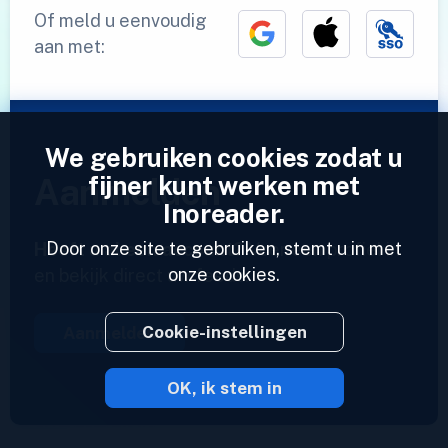
Of meld u eenvoudig
aan met:
We gebruiken cookies zodat u
fijner kunt werken met
Aanmelden
Inoreader.
Door onze site te gebruiken, stemt u in met
Heeft u al een account?
Voer een profiel in
onze cookies.
en bekijk direct uw feeds.
Cookie-instellingen
Aanmelden
OK, ik stem in
2023 © Inoreader