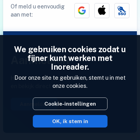
Of meld u eenvoudig
aan met:
We gebruiken cookies zodat u
fijner kunt werken met
Aanmelden
Inoreader.
Door onze site te gebruiken, stemt u in met
Heeft u al een account?
Voer een profiel in
onze cookies.
en bekijk direct uw feeds.
Cookie-instellingen
Aanmelden
OK, ik stem in
2023 © Inoreader