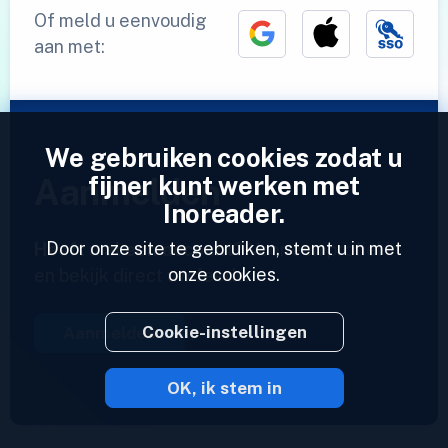
Of meld u eenvoudig
aan met:
We gebruiken cookies zodat u
fijner kunt werken met
Aanmelden
Inoreader.
Door onze site te gebruiken, stemt u in met
Heeft u al een account?
Voer een profiel in
onze cookies.
en bekijk direct uw feeds.
Cookie-instellingen
Aanmelden
OK, ik stem in
2023 © Inoreader