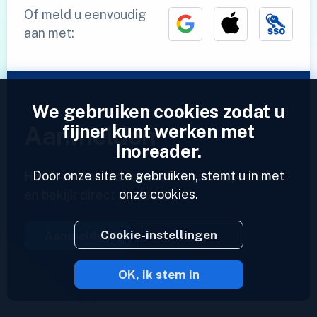
Of meld u eenvoudig
aan met:
We gebruiken cookies zodat u
fijner kunt werken met
Aanmelden
Inoreader.
Door onze site te gebruiken, stemt u in met
Heeft u al een account?
Voer een profiel in
onze cookies.
en bekijk direct uw feeds.
Cookie-instellingen
Aanmelden
OK, ik stem in
2023 © Inoreader