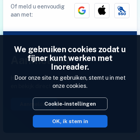
Of meld u eenvoudig
aan met:
We gebruiken cookies zodat u
fijner kunt werken met
Aanmelden
Inoreader.
Door onze site te gebruiken, stemt u in met
Heeft u al een account?
Voer een profiel in
onze cookies.
en bekijk direct uw feeds.
Cookie-instellingen
Aanmelden
OK, ik stem in
2023 © Inoreader