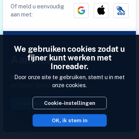
Of meld u eenvoudig
aan met:
We gebruiken cookies zodat u
fijner kunt werken met
Aanmelden
Inoreader.
Door onze site te gebruiken, stemt u in met
Heeft u al een account?
Voer een profiel in
onze cookies.
en bekijk direct uw feeds.
Cookie-instellingen
Aanmelden
OK, ik stem in
2023 © Inoreader