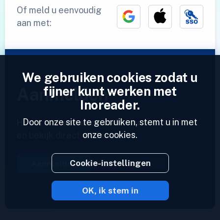
Of meld u eenvoudig
aan met:
We gebruiken cookies zodat u
fijner kunt werken met
Aanmelden
Inoreader.
Door onze site te gebruiken, stemt u in met
Heeft u al een account?
Voer een profiel in
onze cookies.
en bekijk direct uw feeds.
Cookie-instellingen
Aanmelden
OK, ik stem in
2023 © Inoreader