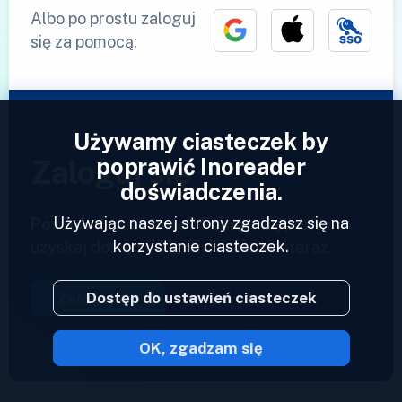
Albo po prostu zaloguj
się za pomocą:
Używamy ciasteczek by
poprawić Inoreader
Zaloguj się
doświadczenia.
Używając naszej strony zgadzasz się na
Posiadasz już konto?
Podaj swój profil i
korzystanie ciasteczek.
uzyskaj dostęp do swoich kanałów teraz.
Dostęp do ustawień ciasteczek
Zaloguj się
OK, zgadzam się
2023 © Inoreader