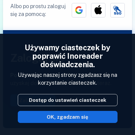
Albo po prostu zaloguj
się za pomocą:
Używamy ciasteczek by
poprawić Inoreader
Zaloguj się
doświadczenia.
Używając naszej strony zgadzasz się na
Posiadasz już konto?
Podaj swój profil i
korzystanie ciasteczek.
uzyskaj dostęp do swoich kanałów teraz.
Dostęp do ustawień ciasteczek
Zaloguj się
OK, zgadzam się
2023 © Inoreader