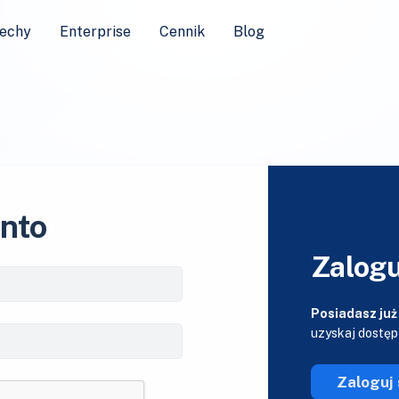
echy
Enterprise
Cennik
Blog
onto
Zalogu
Posiadasz już
uzyskaj dostęp
Zaloguj 