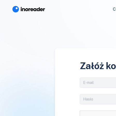
C
Załóż k