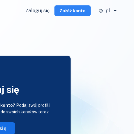
Zaloguj się
pl
Załóż konto
j się
 konto?
Podaj swój profil i
 do swoich kanałów teraz.
się