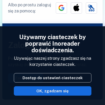
Albo po prostu zaloguj
się za pomocą:
Używamy ciasteczek by
poprawić Inoreader
Zaloguj się
doświadczenia.
Używając naszej strony zgadzasz się na
Posiadasz już konto?
Podaj swój profil i
korzystanie ciasteczek.
uzyskaj dostęp do swoich kanałów teraz.
Dostęp do ustawień ciasteczek
Zaloguj się
OK, zgadzam się
2023 © Inoreader