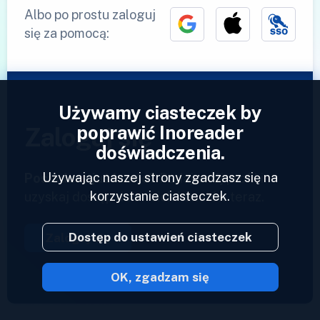
Albo po prostu zaloguj
się za pomocą:
Używamy ciasteczek by
poprawić Inoreader
Zaloguj się
doświadczenia.
Używając naszej strony zgadzasz się na
Posiadasz już konto?
Podaj swój profil i
korzystanie ciasteczek.
uzyskaj dostęp do swoich kanałów teraz.
Dostęp do ustawień ciasteczek
Zaloguj się
OK, zgadzam się
2023 © Inoreader