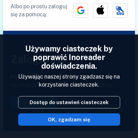
Albo po prostu zaloguj
się za pomocą:
Używamy ciasteczek by
poprawić Inoreader
Zaloguj się
doświadczenia.
Używając naszej strony zgadzasz się na
Posiadasz już konto?
Podaj swój profil i
korzystanie ciasteczek.
uzyskaj dostęp do swoich kanałów teraz.
Dostęp do ustawień ciasteczek
Zaloguj się
OK, zgadzam się
2023 © Inoreader