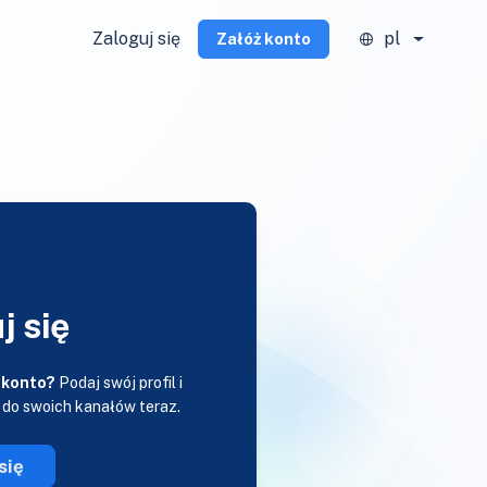
Zaloguj się
pl
Załóż konto
j się
 konto?
Podaj swój profil i
 do swoich kanałów teraz.
się