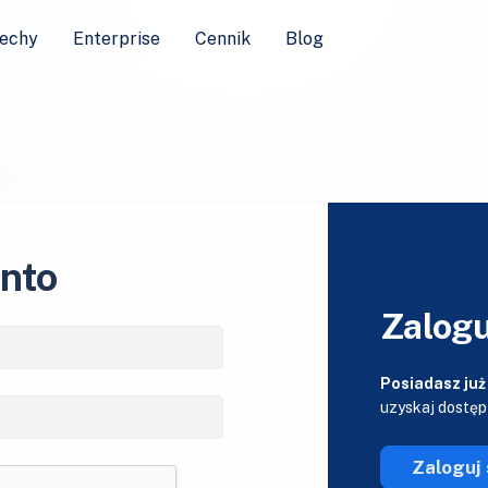
echy
Enterprise
Cennik
Blog
onto
Zalogu
Posiadasz już
uzyskaj dostęp
Zaloguj 