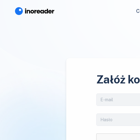
C
Załóż k