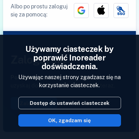
Albo po prostu zaloguj
się za pomocą:
Używamy ciasteczek by
poprawić Inoreader
Zaloguj się
doświadczenia.
Używając naszej strony zgadzasz się na
Posiadasz już konto?
Podaj swój profil i
korzystanie ciasteczek.
uzyskaj dostęp do swoich kanałów teraz.
Dostęp do ustawień ciasteczek
Zaloguj się
OK, zgadzam się
2023 © Inoreader