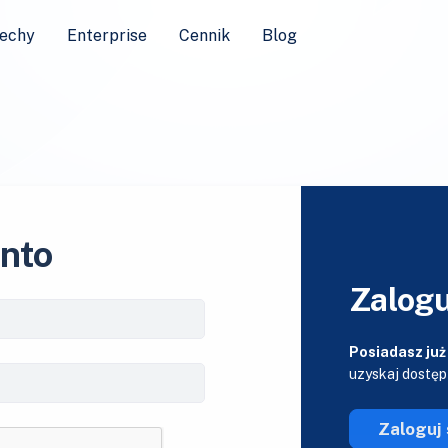
echy
Enterprise
Cennik
Blog
onto
Zalogu
Posiadasz już
uzyskaj dostęp
Zaloguj 