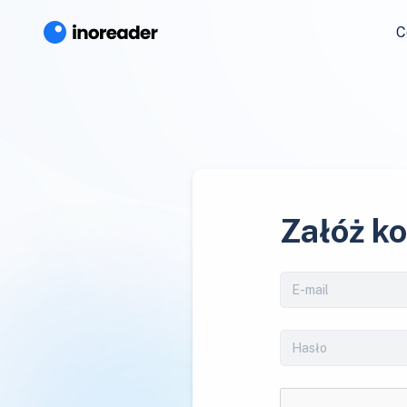
C
Załóż k