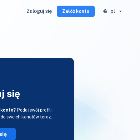
Zaloguj się
pl
Załóż konto
j się
 konto?
Podaj swój profil i
 do swoich kanałów teraz.
się