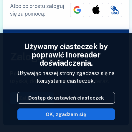
Albo po prostu zaloguj
się za pomocą:
Używamy ciasteczek by
poprawić Inoreader
Zaloguj się
doświadczenia.
Używając naszej strony zgadzasz się na
Posiadasz już konto?
Podaj swój profil i
korzystanie ciasteczek.
uzyskaj dostęp do swoich kanałów teraz.
Dostęp do ustawień ciasteczek
Zaloguj się
OK, zgadzam się
2023 © Inoreader