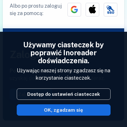
Albo po prostu zaloguj
się za pomocą:
Używamy ciasteczek by
poprawić Inoreader
Zaloguj się
doświadczenia.
Używając naszej strony zgadzasz się na
Posiadasz już konto?
Podaj swój profil i
korzystanie ciasteczek.
uzyskaj dostęp do swoich kanałów teraz.
Dostęp do ustawień ciasteczek
Zaloguj się
OK, zgadzam się
2023 © Inoreader