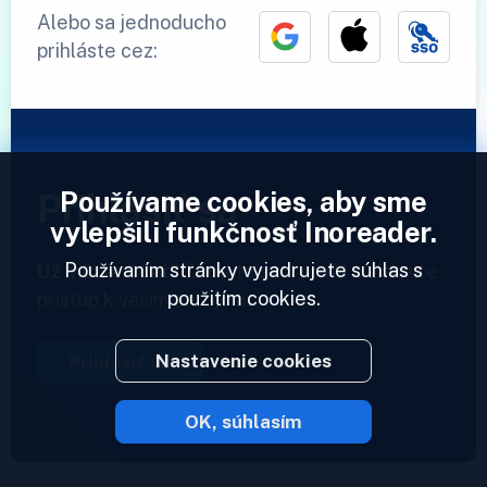
Alebo sa jednoducho
prihláste cez:
Používame cookies, aby sme
Prihlásiť sa
vylepšili funkčnosť Inoreader.
Používaním stránky vyjadrujete súhlas s
Už máme účet?
Zadajte svoj profil a získajte
použitím cookies.
prístup k vašim zdrojom.
Nastavenie cookies
Prihlásiť sa
OK, súhlasím
2023 © Inoreader