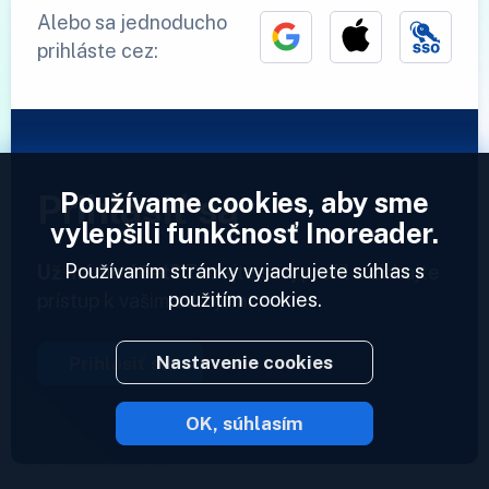
Alebo sa jednoducho
prihláste cez:
Používame cookies, aby sme
Prihlásiť sa
vylepšili funkčnosť Inoreader.
Používaním stránky vyjadrujete súhlas s
Už máme účet?
Zadajte svoj profil a získajte
použitím cookies.
prístup k vašim zdrojom.
Nastavenie cookies
Prihlásiť sa
OK, súhlasím
2023 © Inoreader