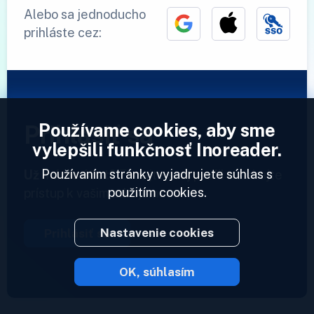
Alebo sa jednoducho
prihláste cez:
Používame cookies, aby sme
Prihlásiť sa
vylepšili funkčnosť Inoreader.
Používaním stránky vyjadrujete súhlas s
Už máme účet?
Zadajte svoj profil a získajte
použitím cookies.
prístup k vašim zdrojom.
Nastavenie cookies
Prihlásiť sa
OK, súhlasím
2023 © Inoreader