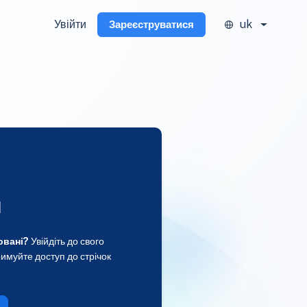
Увійти
uk
Зареєструватися
и
овані?
Увійдіть до свого
имуйте доступ до стрічок