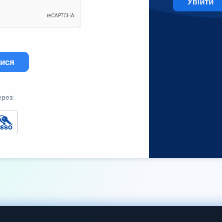
Увійти
тися
ерез: