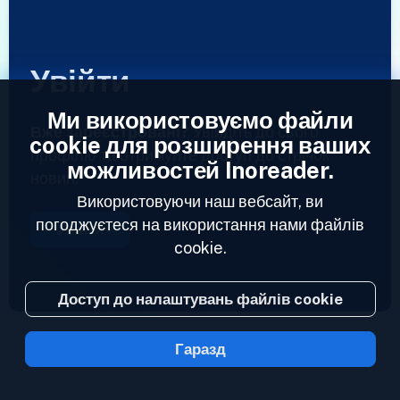
Увійти
Ми використовуємо файли
Вже зареєстровані?
Увійдіть до свого
cookie для розширення ваших
профілю та отримуйте доступ до стрічок
можливостей Inoreader.
новин.
Використовуючи наш вебсайт, ви
погоджуєтеся на використання нами файлів
Увійти
cookie.
Доступ до налаштувань файлів cookie
Гаразд
2023 © Inoreader