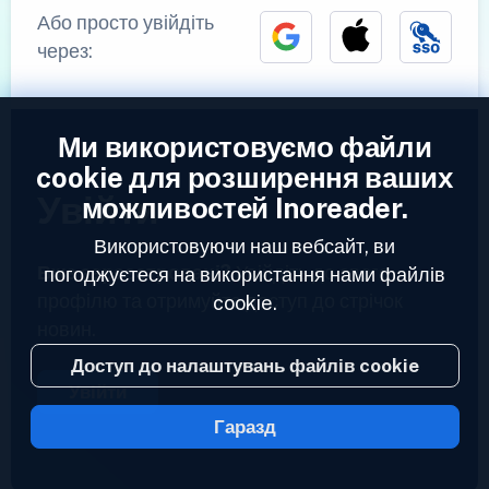
Або просто увійдіть
через:
Ми використовуємо файли
cookie для розширення ваших
Увійти
можливостей Inoreader.
Використовуючи наш вебсайт, ви
Вже зареєстровані?
Увійдіть до свого
погоджуєтеся на використання нами файлів
профілю та отримуйте доступ до стрічок
cookie.
новин.
Доступ до налаштувань файлів cookie
Увійти
Гаразд
2023 © Inoreader