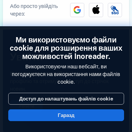
Або просто увійдіть
через:
Ми використовуємо файли
cookie для розширення ваших
Увійти
можливостей Inoreader.
Використовуючи наш вебсайт, ви
Вже зареєстровані?
Увійдіть до свого
погоджуєтеся на використання нами файлів
профілю та отримуйте доступ до стрічок
cookie.
новин.
Доступ до налаштувань файлів cookie
Увійти
Гаразд
2023 © Inoreader