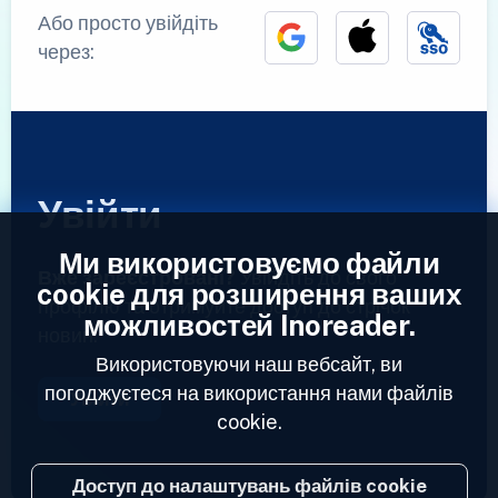
Або просто увійдіть
через:
Увійти
Ми використовуємо файли
Вже зареєстровані?
Увійдіть до свого
cookie для розширення ваших
профілю та отримуйте доступ до стрічок
можливостей Inoreader.
новин.
Використовуючи наш вебсайт, ви
погоджуєтеся на використання нами файлів
Увійти
cookie.
Доступ до налаштувань файлів cookie