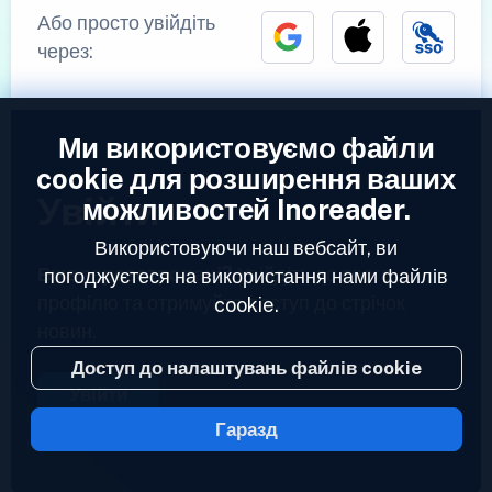
Або просто увійдіть
через:
Ми використовуємо файли
cookie для розширення ваших
Увійти
можливостей Inoreader.
Використовуючи наш вебсайт, ви
Вже зареєстровані?
Увійдіть до свого
погоджуєтеся на використання нами файлів
профілю та отримуйте доступ до стрічок
cookie.
новин.
Доступ до налаштувань файлів cookie
Увійти
Гаразд
2023 © Inoreader