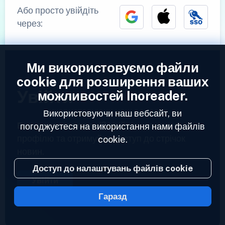
Або просто увійдіть
через:
Ми використовуємо файли
cookie для розширення ваших
Увійти
можливостей Inoreader.
Використовуючи наш вебсайт, ви
Вже зареєстровані?
Увійдіть до свого
погоджуєтеся на використання нами файлів
профілю та отримуйте доступ до стрічок
cookie.
новин.
Доступ до налаштувань файлів cookie
Увійти
Гаразд
2023 © Inoreader