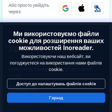
Або просто увійдіть
через:
Ми використовуємо файли
cookie для розширення ваших
Увійти
можливостей Inoreader.
Використовуючи наш вебсайт, ви
Вже зареєстровані?
Увійдіть до свого
погоджуєтеся на використання нами файлів
профілю та отримуйте доступ до стрічок
cookie.
новин.
Доступ до налаштувань файлів cookie
Увійти
Гаразд
2023 © Inoreader