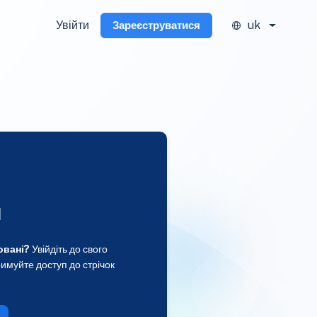
Увійти
uk
Зареєструватися
и
овані?
Увійдіть до свого
имуйте доступ до стрічок