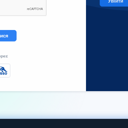
Увійти
тися
ерез: