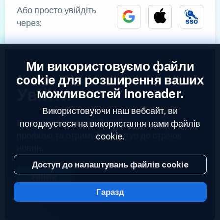
Або просто увійдіть
через:
Ми використовуємо файли
cookie для розширення ваших
Увійти
можливостей Inoreader.
Використовуючи наш вебсайт, ви
Вже зареєстровані?
Увійдіть до свого
погоджуєтеся на використання нами файлів
профілю та отримуйте доступ до стрічок
cookie.
новин.
Доступ до налаштувань файлів cookie
Увійти
Гаразд
2023 © Inoreader