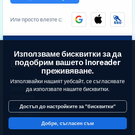
Или просто влезте с:
Използваме бисквитки за да
Вход
подобрим вашето Inoreader
преживяване.
Вече имате акаунт?
Въведете вашият
Използвайки нашият уебсайт, се съгласявате
профил за да достъпите емисиите които
да използвате нашите бисквитки.
следвате.
Достъп до настройките за "бисквитки"
Вход
Добре, съгласен съм
2023 © Inoreader